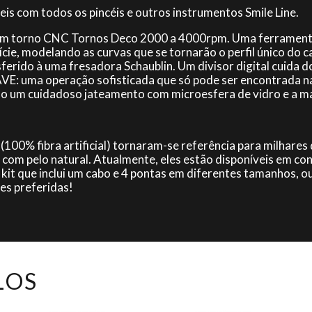
s com todos os pincéis e outros instrumentos Smile Line.
m um torno CNC Tornos Deco 2000 a 4000rpm. Uma ferrament
cie, modelando as curvas que se tornarão o perfil único do
nsferido à uma fresadora Schaublin. Um divisor digital cuida 
AVE: uma operação sofisticada que só pode ser encontrada n
são um cuidadoso jateamento com microesfera de vidro e a m
0% fibra artificial) tornaram-se referência para milhares
os com pelo natural. Atualmente, eles estão disponíveis em 
kit que inclui um cabo e 4 pontas em diferentes tamanhos, ou
es preferidas!
LOS