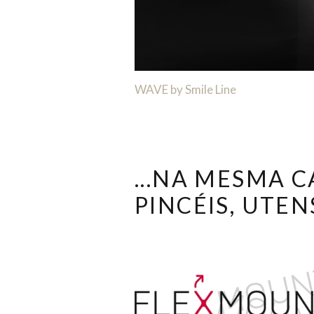
WAVE by Smile Line
...NA MESMA 
PINCÉIS, UTE