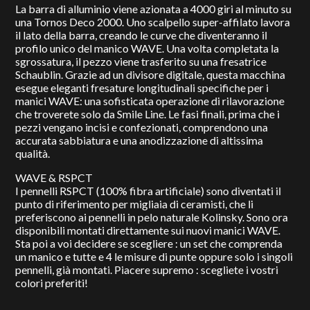
La barra di alluminio viene azionata a 4000 giri al minuto su
una Tornos Deco 2000. Uno scalpello super-affilato lavora
il lato della barra, creando le curve che diventeranno il
profilo unico del manico WAVE. Una volta completata la
sgrossatura, il pezzo viene trasferito su una fresatrice
Schaublin. Grazie ad un divisore digitale, questa macchina
esegue eleganti fresature longitudinali specifiche per i
manici WAVE: una sofisticata operazione di rilavorazione
che troverete solo da Smile Line. Le fasi finali, prima che i
pezzi vengano incisi e confezionati, comprendono una
accurata sabbiatura e una anodizzazione di altissima
qualità.
WAVE & RSPCT
I pennelli RSPCT (100% fibra artificiale) sono diventati il
punto di riferimento per migliaia di ceramisti, che li
preferiscono ai pennelli in pelo naturale Kolinsky. Sono ora
disponibili montati direttamente sui nuovi manici WAVE.
Sta poi a voi decidere se scegliere : un set che comprenda
un manico e tutte e 4 le misure di punte oppure solo i singoli
pennelli, già montati. Piacere supremo : scegliete i vostri
colori preferiti!