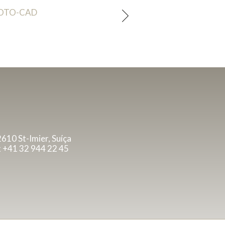
OTO-CAD
2610 St-Imier, Suíça
x +41 32 944 22 45