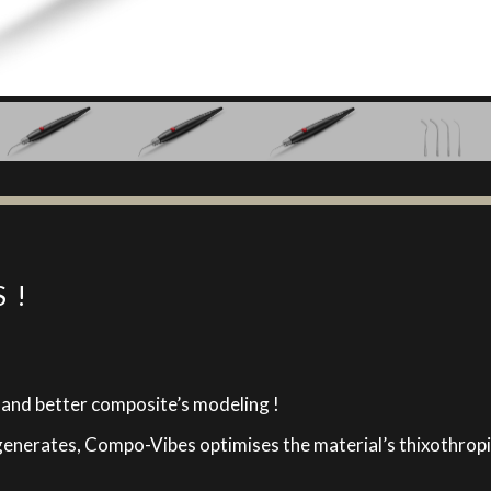
 !
 and better composite’s modeling !
 generates, Compo-Vibes optimises the material’s thixothrop