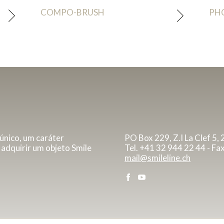
COMPO-BRUSH
PH
 único, um caráter
PO Box 229, Z.I La Clef 5, 
 adquirir um objeto Smile
Tel. +41 32 944 22 44 - Fa
mail@smileline.ch