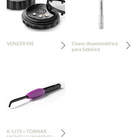
VENEER ME
Chave dinamométrica
para Sidekick
K-LITE « TORNAR
VISÍVEL O INVISÍVEL »