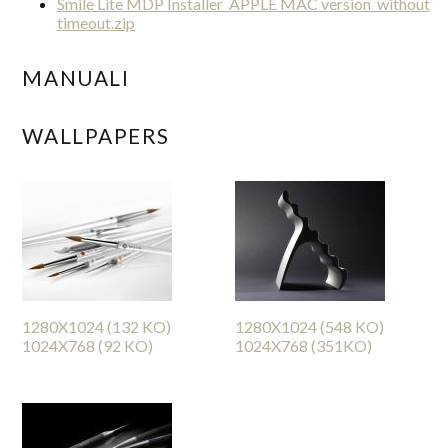
Smile Lite MDP Installer_APPLE MAC version_without
timeout.zip
MANUALI
WALLPAPERS
1280X1024 (132 KO)
1280X1024 (548 KO)
1024X768 (92 KO)
1024X768 (351KO)