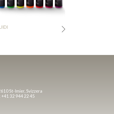
UIDI
2610 St-Imier, Svizzera
x +41 32 944 22 45