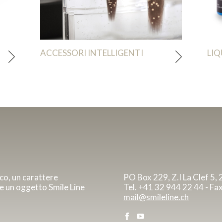
L
ACCESSORI INTELLIGENTI
LIQ
ico, un carattere
PO Box 229, Z.I La Clef 5, 
re un oggetto Smile Line
Tel. +41 32 944 22 44 - Fa
mail@smileline.ch