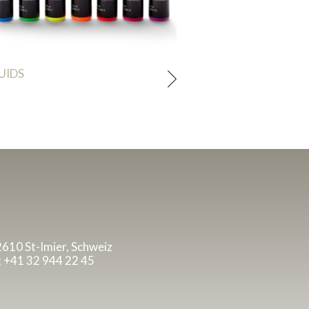
UIDS
 2610 St-Imier, Schweiz
x +41 32 944 22 45