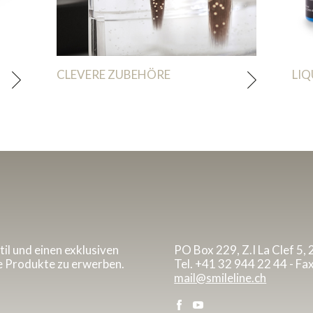
CLEVERE ZUBEHÖRE
LIQ
til und einen exklusiven
PO Box 229, Z.I La Clef 5,
e Produkte zu erwerben.
Tel. +41 32 944 22 44 - Fa
mail@smileline.ch