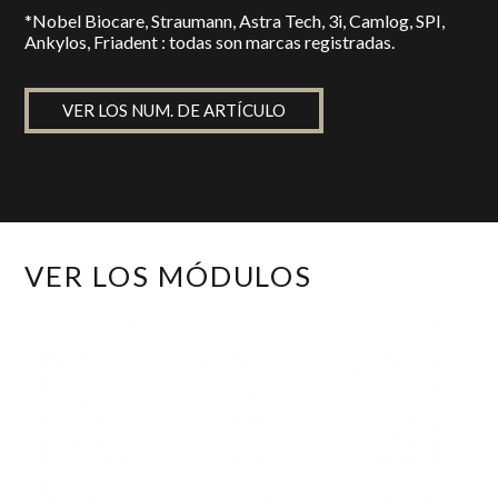
*Nobel Biocare, Straumann, Astra Tech, 3i, Camlog, SPI,
Ankylos, Friadent : todas son marcas registradas.
VER LOS NUM. DE ARTÍCULO
VER LOS MÓDULOS