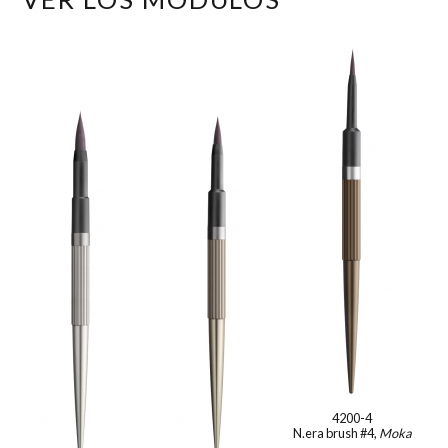
4200-4
N.era brush #4,
Moka