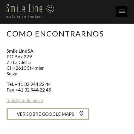
COMO ENCONTRARNOS
Smile Line SA
PO Box 229
Z.I La Clef 5
CH-
2610
St-Imier
Suiza
Tel.
+41 32 944 22 44
Fax +41 32 944 22 45
mail@smileline.ch
VER SOBRE GOOGLE MAPS