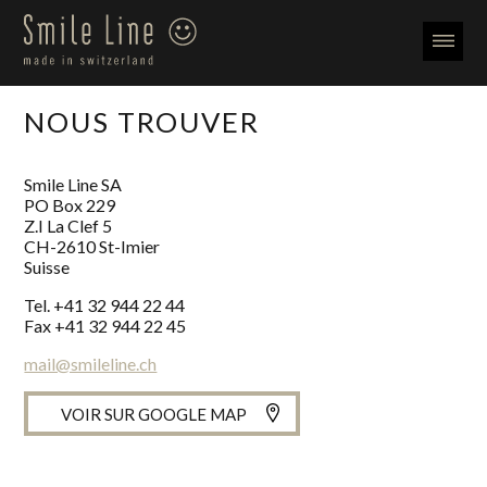
NOUS TROUVER
Smile Line SA
PO Box 229
Z.I La Clef 5
CH-
2610
St-Imier
Suisse
Tel.
+41 32 944 22 44
Fax +41 32 944 22 45
mail@smileline.ch
VOIR SUR GOOGLE MAP