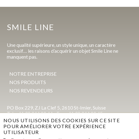
SMILE LINE
Une qualité supérieure, un style unique, un caractère
exclusif… les raisons d’acquérir un objet Smile Line ne
manquent pas.
NOTRE ENTREPRISE
NOS PRODUITS
NOS REVENDEURS
PO Box 229, Z.I La Clef 5, 2610 St-Imier, Suisse
Tel. +41 32 944 22 44 - Fax +41 32 944 22 45
mail@smileline.ch
NOUS UTILISONS DES COOKIES SUR CE SITE
POUR AMÉLIORER VOTRE EXPÉRIENCE
UTILISATEUR