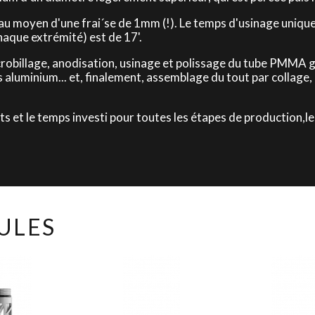
 au moyen d'une frai´se de 1mm (!). Le temps d'usinage uniqu
chaque extrémité) est de 17'.
crobillage, anodisation, usinage et polissage du tube PMMA gli
 aluminium... et, finalement, assemblage du tout par collage,
s et le temps investi pour toutes les étapes de production,
ULES