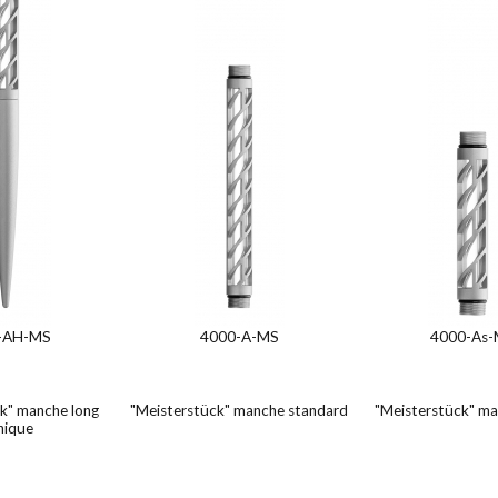
-AH-MS
4000-A-MS
4000-As
k" manche long
"Meisterstück" manche standard
"Meisterstück" m
nique