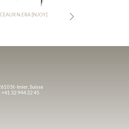
CEAUX N.ERA [NJOY]
2610 St-Imier, Suisse
x +41 32 944 22 45