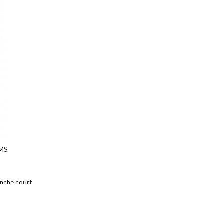
-MS
anche court