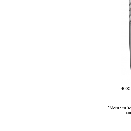
4000
"Meisterstüc
co