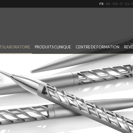
FR
DE
EN
IT
ES
TS LABORATOIRE
PRODUITS CLINIQUE
CENTRE DE FORMATION
REV
K