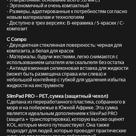
- Эргономичный и очень компактный
- Размеры, адаптированные к потребностям согласно
новым материалам и технологиям
- Доступно в трех версиях: B-керамика / S-краски / C-
композит
C Compo
- Двухцветная стеклянная поверхность: черная для
композита, а белая для красок
- Материалы, будучи жесткими, легко снимаются с
использованием шпателя или скальпеля без остатка
- Антиадгезионная силиконовая вставка для жидкости
(может быть размещена справа или слева) и
небольшой контейнер с губкой для удаления избытка
жидкости на инструменте
SlimPad PRO – PET, сумка (защитный чехол)
Сделана из переработанного пластика, собранного в
море и на побережье в Южной Африке. Эта сумка
является идеальным дополнением к SlimPad PRO
(защита + транспортировка), которую высоко оценят
KOL, которые много путешествуют. Она также
подходит для людей, которые проводят практические