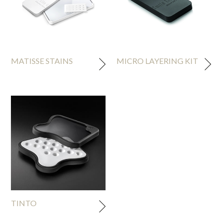
MATISSE STAINS
MICRO LAYERING KIT
TINTO